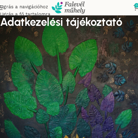
0
Ugrás a navigációhoz
Ugrás a fő tartalomra
Adatkezelési tájékoztató