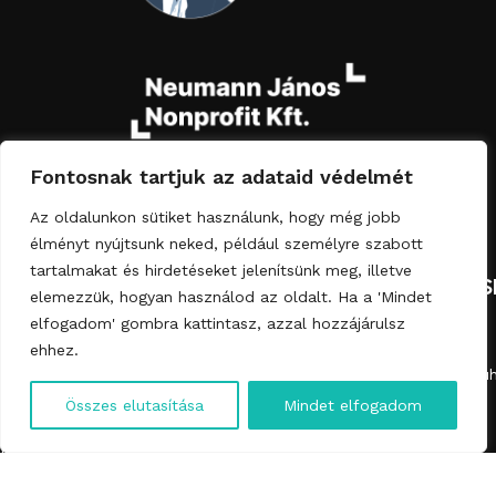
Fontosnak tartjuk az adataid védelmét
Az oldalunkon sütiket használunk, hogy még jobb
élményt nyújtsunk neked, például személyre szabott
tartalmakat és hirdetéseket jelenítsünk meg, illetve
NAVIGÁCIÓ
KATEGÓRIÁK
JOGI
ELÉRHETŐS
elemezzük, hogyan használod az oldalt. Ha a 'Mindet
MEGFELELÉS
Rólunk
Asztallapok
elfogadom' gombra kattintasz, azzal hozzájárulsz
ehhez.
Impresszum
Termékek
Dohányzóasztal
info@falevelmuh
English
ÁSZF
Hulladékból
Fürdőszobai
Összes elutasítása
Mindet elfogadom
+36-70-584-
bútor
bútor
Magyar
Adatkezelési
3527
tájékoztató
Kapcsolat
Kiegészítők
Cookie