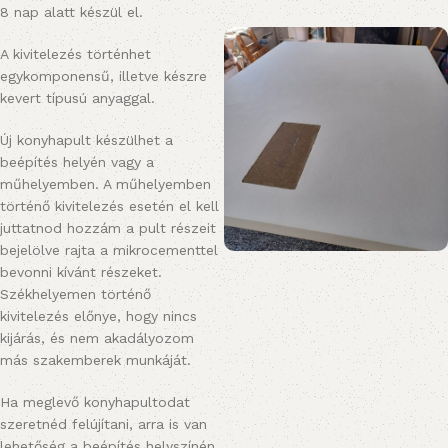
8 nap alatt készül el.
A kivitelezés történhet
egykomponensű, illetve készre
kevert típusú anyaggal.
Új konyhapult készülhet a
beépítés helyén vagy a
műhelyemben. A műhelyemben
történő kivitelezés esetén el kell
juttatnod hozzám a pult részeit
bejelölve rajta a mikrocementtel
bevonni kívánt részeket.
Székhelyemen történő
kivitelezés előnye, hogy nincs
kijárás, és nem akadályozom
más szakemberek munkáját.
Ha meglevő konyhapultodat
szeretnéd felújítani, arra is van
lehetőség a beépítés helyszínén.