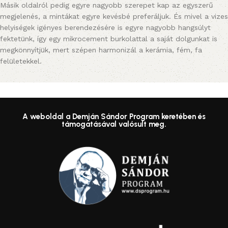
Másik oldalról pedig egyre nagyobb szerepet kap az egyszerű
megjelenés, a mintákat egyre kevésbé preferáljuk. És mivel a vizes
helyiségek igényes berendezésére is egyre nagyobb hangsúlyt
fektetünk, így egy mikrocement burkolattal a saját dolgunkat is
megkönnyítjük, mert szépen harmonizál a kerámia, fém, fa
felületekkel.
A weboldal a Demján Sándor Program keretében és
támogatásával valósult meg.