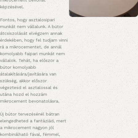
mikrocement bevonat
képzésével.
Fontos, hogy asztalosipari
munkát nem vállalunk. A bútor
átcsiszolását elvégzem annak
érdekében, hogy fel tudjam vinni
rá a mikrocementet, de annál
komolyabb faipari munkát nem
vállalok. Tehát, ha először a
bútor komolyabb
átalakítására/javítására van
szükség, akkor először
végeztesd el asztalossal és
utána hozd el hozzám
mikrocement bevonatolásra.
Új bútor tervezésénél bátran
elengedheted a fantáziád, mert
a mikrocement nagyon jól
kombinálható fával, fémmel,