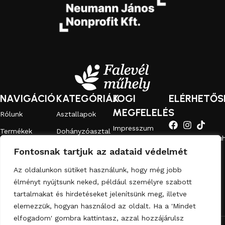
NAVIGÁCIÓ
KATEGÓRIÁK
JOGI
ELÉRHETŐS
MEGFELELÉS
Rólunk
Asztallapok
Impresszum
Termékek
Dohányzóasztal
info@falevelmuh
ÁSZF
Hulladékból
Fürdőszobai
Fontosnak tartjuk az adataid védelmét
+36-70-584-
bútor
bútor
Adatkezelési
3527
Az oldalunkon sütiket használunk, hogy még jobb
tájékoztató
Kapcsolat
Kiegészítők
élményt nyújtsunk neked, például személyre szabott
Cookie
tartalmakat és hirdetéseket jelenítsünk meg, illetve
tájékoztató
elemezzük, hogyan használod az oldalt. Ha a 'Mindet
elfogadom' gombra kattintasz, azzal hozzájárulsz
© 2026
Falevél Műhely
. All rights reserved