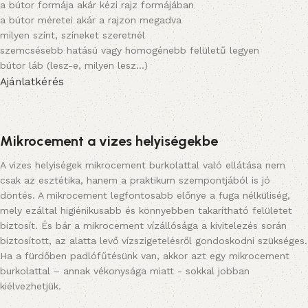
a bútor formája akár kézi rajz formájában
a bútor méretei akár a rajzon megadva
milyen színt, színeket szeretnél
szemcsésebb hatású vagy homogénebb felületű legyen
bútor láb (lesz-e, milyen lesz…)
Ajánlatkérés
Mikrocement a vizes helyiségekbe
A vizes helyiségek mikrocement burkolattal való ellátása nem
csak az esztétika, hanem a praktikum szempontjából is jó
döntés. A mikrocement legfontosabb előnye a fuga nélküliség,
mely ezáltal higiénikusabb és könnyebben takarítható felületet
biztosít. És bár a mikrocement vízállósága a kivitelezés során
biztosított, az alatta levő vízszigetelésről gondoskodni szükséges.
Ha a fürdőben padlófűtésünk van, akkor azt egy mikrocement
burkolattal – annak vékonysága miatt - sokkal jobban
kiélvezhetjük.