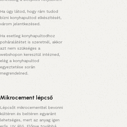
Ha úgy látod, hogy rám tudod
bízni konyhapultod elkészítését,
várom jelentkezésed.
Ha esetleg konyhapultodhoz
poháralátétet is szeretnél, akkor
azt nem szükséges a
webshopon keresztül intézned,
elég a konyhapultod
egyeztetése során
megrendelned.
Mikrocement lépcső
Lépcsőt mikrocementtel bevonni
kültéren és beltéren egyaránt
lehetséges, mert az anyag igen
erős, UV álló. Előnye továbbá,