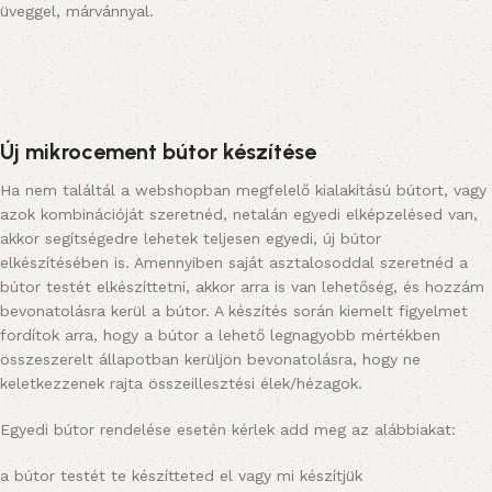
üveggel, márvánnyal.
Új mikrocement bútor készítése
Ha nem találtál a webshopban megfelelő kialakítású bútort, vagy
azok kombinációját szeretnéd, netalán egyedi elképzelésed van,
akkor segítségedre lehetek teljesen egyedi, új bútor
elkészítésében is. Amennyiben saját asztalosoddal szeretnéd a
bútor testét elkészíttetni, akkor arra is van lehetőség, és hozzám
bevonatolásra kerül a bútor. A készítés során kiemelt figyelmet
fordítok arra, hogy a bútor a lehető legnagyobb mértékben
összeszerelt állapotban kerüljön bevonatolásra, hogy ne
keletkezzenek rajta összeillesztési élek/hézagok.
Egyedi bútor rendelése esetén kérlek add meg az alábbiakat:
a bútor testét te készítteted el vagy mi készítjük