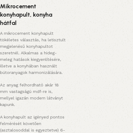
Mikrocement
konyhapult, konyha
hátfal
A mikrocement konyhapult
tökéletes választás, ha letisztult
megjelenésű konyhapultot
szeretnél. Alkalmas a hideg-
meleg hatások kiegyenlítésére,
illetve a konyhában használt
bútoranyagok harmonizálására.
Az anyag felhordható akár 18
mm vastagságú mdf-re is,
mellyel igazán modern látványt
kapunk.
A konyhapult az igényed pontos
felmérését követően
(asztalosoddal is egyeztetve) 6-