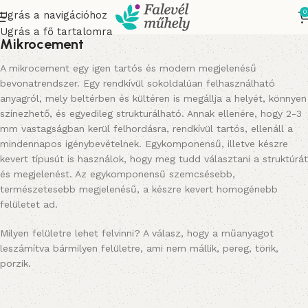
0
Ugrás a navigációhoz
Ugrás a fő tartalomra
Mikrocement
A mikrocement egy igen tartós és modern megjelenésű
bevonatrendszer. Egy rendkívül sokoldalúan felhasználható
anyagról, mely beltérben és kültéren is megállja a helyét, könnyen
színezhető, és egyedileg strukturálható. Annak ellenére, hogy 2-3
mm vastagságban kerül felhordásra, rendkívül tartós, ellenáll a
mindennapos igénybevételnek. Egykomponensű, illetve készre
kevert típusút is használok, hogy meg tudd választani a struktúrát
és megjelenést. Az egykomponensű szemcsésebb,
természetesebb megjelenésű, a készre kevert homogénebb
felületet ad.
Milyen felületre lehet felvinni? A válasz, hogy a műanyagot
leszámítva bármilyen felületre, ami nem mállik, pereg, törik,
porzik.