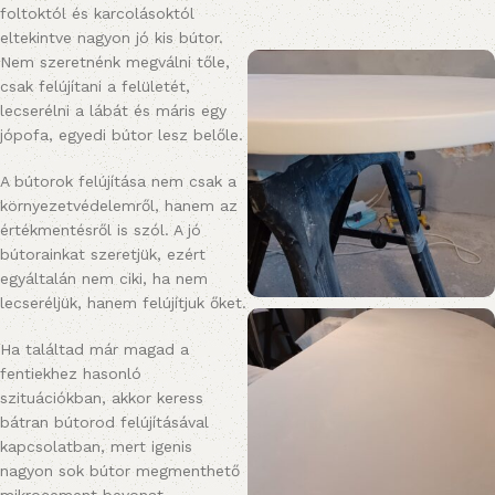
foltoktól és karcolásoktól
eltekintve nagyon jó kis bútor.
Nem szeretnénk megválni tőle,
csak felújítani a felületét,
lecserélni a lábát és máris egy
jópofa, egyedi bútor lesz belőle.
A bútorok felújítása nem csak a
környezetvédelemről, hanem az
értékmentésről is szól. A jó
bútorainkat szeretjük, ezért
egyáltalán nem ciki, ha nem
lecseréljük, hanem felújítjuk őket.
Ha találtad már magad a
fentiekhez hasonló
szituációkban, akkor keress
bátran bútorod felújításával
kapcsolatban, mert igenis
nagyon sok bútor megmenthető