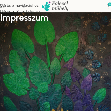
0
Ugrás a navigációhoz
Ugrás a fő tartalomra
Impresszum