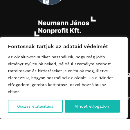
Fontosnak tartjuk az adataid védelmét
Az oldalunkon sütiket használunk, hogy még jobb
élményt nyújtsunk neked, például személyre szabott
tartalmakat és hirdetéseket jelenítsünk meg, illetve
NAVIGÁCIÓ
KATEGÓRIÁK
JOGI
ELÉRHETŐS
elemezzük, hogyan használod az oldalt. Ha a 'Mindet
MEGFELELÉS
Rólunk
Asztallapok
elfogadom' gombra kattintasz, azzal hozzájárulsz
ehhez.
Impresszum
Termékek
Dohányzóasztal
info@falevelmuh
English
ÁSZF
Hulladékból
Fürdőszobai
Összes elutasítása
Mindet elfogadom
+36-70-584-
bútor
bútor
Magyar
Adatkezelési
3527
tájékoztató
Kapcsolat
Kiegészítők
Cookie