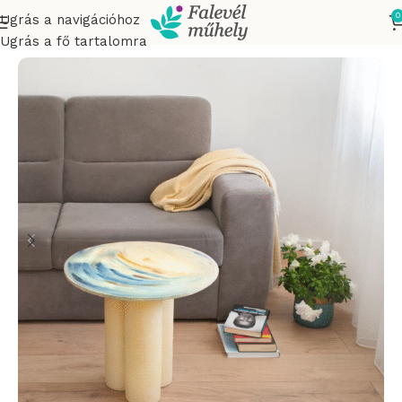
0
Ugrás a navigációhoz
Kezdőlap
Dohányzóasztalok
Ugrás a fő tartalomra