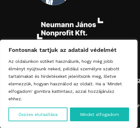
Fontosnak tartjuk az adataid védelmét
Az oldalunkon sütiket használunk, hogy még jobb
élményt nyújtsunk neked, például személyre szabott
tartalmakat és hirdetéseket jelenítsünk meg, illetve
NAVIGÁCIÓ
KATEGÓRIÁK
JOGI
ELÉRHETŐS
elemezzük, hogyan használod az oldalt. Ha a 'Mindet
MEGFELELÉS
Rólunk
Asztallapok
elfogadom' gombra kattintasz, azzal hozzájárulsz
ehhez.
Impresszum
Termékek
Dohányzóasztal
info@falevelmuh
English
ÁSZF
Hulladékból
Fürdőszobai
Összes elutasítása
Mindet elfogadom
+36-70-584-
bútor
bútor
Magyar
Adatkezelési
3527
tájékoztató
Kapcsolat
Kiegészítők
Cookie