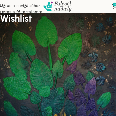
0
Ugrás a navigációhoz
Ugrás a fő tartalomra
Wishlist