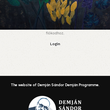
OR
Bejelentkezés
Van már fiókod? Kattints a Belépés gombra, hogy hozzáférj 
fiókodhoz.
Login
The website of Demján Sándor Demján Programme.