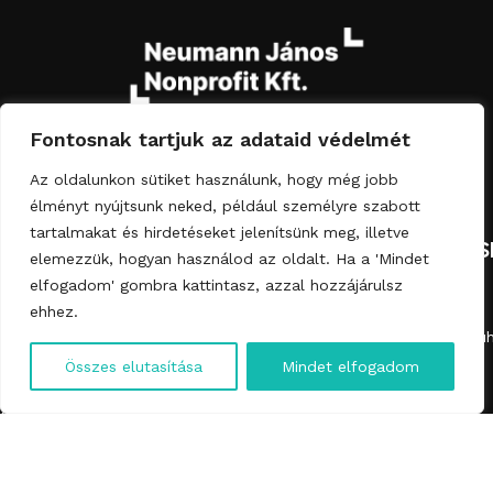
Fontosnak tartjuk az adataid védelmét
Az oldalunkon sütiket használunk, hogy még jobb
élményt nyújtsunk neked, például személyre szabott
tartalmakat és hirdetéseket jelenítsünk meg, illetve
NAVIGATION
CATEGORIES
LEGAL
ELÉRHETŐS
elemezzük, hogyan használod az oldalt. Ha a 'Mindet
COMPLIANCE
About us
Table tops
elfogadom' gombra kattintasz, azzal hozzájárulsz
ehhez.
masthead
Products
Smoking table
info@falevelmuh
Magyar
GTC
Furniture from
Bathroom
Összes elutasítása
Mindet elfogadom
+36-70-584-
scrap
furniture
English
Privacy notice
3527
Contact
Accessories
Cookie
information