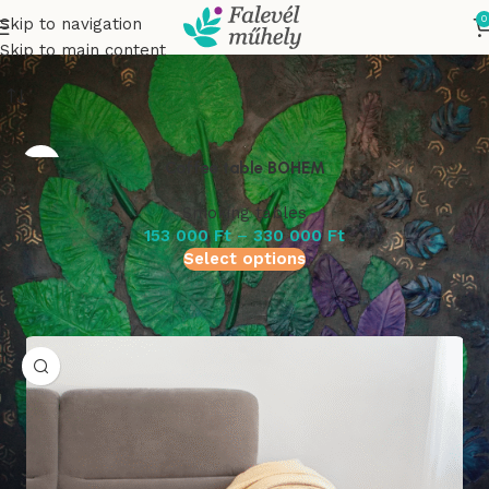
Products
0
Skip to navigation
Skip to main content
Coffee table BOHEM
Smoking tables
153 000
Ft
–
330 000
Ft
Select options