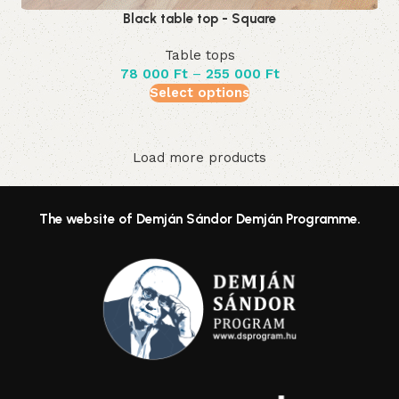
Black table top - Square
Table tops
78 000
Ft
–
255 000
Ft
Select options
Load more products
Read More
The website of Demján Sándor Demján Programme.