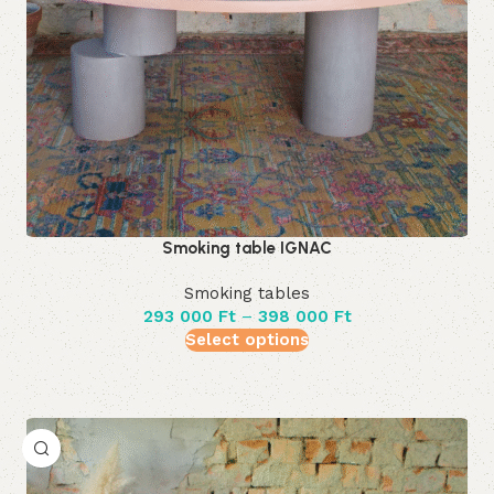
Smoking table IGNAC
Smoking tables
293 000
Ft
–
398 000
Ft
Select options